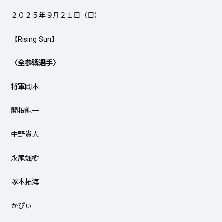
２０２５年９月２１日（日）
【Rising Sun】
〈全参戦選手〉
将軍岡本
関根龍一
中野貴人
永尾颯樹
塚本拓海
かぴぃ