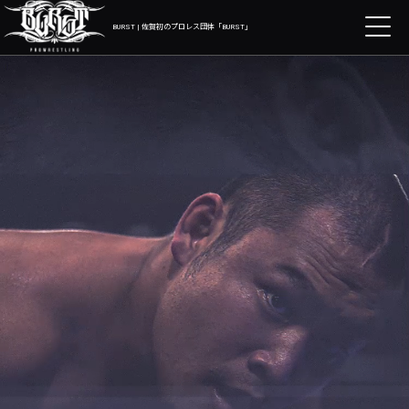
BURST | 佐賀初のプロレス団体「BURST」