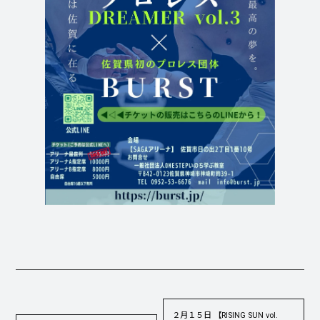
２月１５日 【RISING SUN vol.