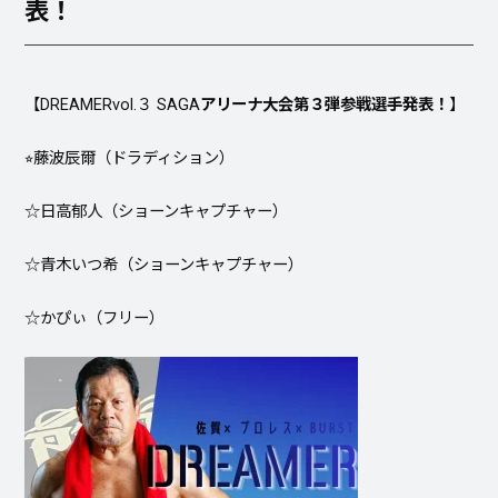
表！
【DREAMERvol.３ SAGA
アリーナ大会第３
弾参戦選手発表！
】
⭐︎藤波辰爾（ドラディション）
☆日高郁人（ショーンキャプチャー）
☆青木いつ希（ショーンキャプチャー）
☆かぴぃ（フリー）