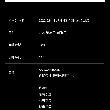
イベント名
2022.5.8 BURNING IT ON-原点回帰-
日付
2022年05月08日(日)
開場時間
14:00
開始時間
14:30
KANZAKIBASE
会場
佐賀県神埼市神埼町的39-1
佐藤耕平
岩﨑永遠
石川修司
伊東竜二