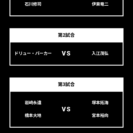
石川修司
伊東竜二
第2試合
VS
ドリュー・パーカー
入江茂弘
第3試合
岩﨑永遠
塚本拓海
VS
橋本大地
宮本裕向