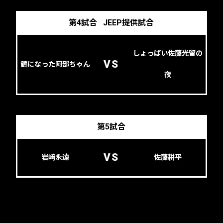
第4試合
JEEP提供試合
しょっぱい佐藤光留の
VS
鶴になった阿部ちゃん
夜
第5試合
VS
岩﨑永遠
佐藤耕平