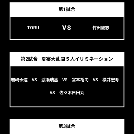
第1試合
VS
TORU
竹田誠志
第2試合
夏宴大乱闘５人イリミネーション
岩﨑永遠 VS 渡瀬瑞基 VS 宮本裕向 VS 横井宏考
VS 佐々木日田丸
第3試合