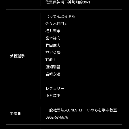
佐賀県神埼市神埼町的39-1
ばってんぶらぶら
佐々木日田丸
横井宏孝
宮本裕向
竹田誠志
神谷英慶
参戦選手
TORU
渡瀬瑞基
岩﨑永遠
レフェリー
中谷諒平
一般社団法人ONESTEP・いのちを学ぶ教室
主催者
0952-53-6676