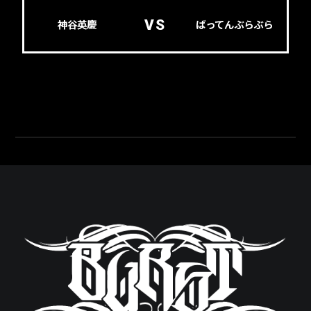
VS
神谷英慶
ばってんぶらぶら